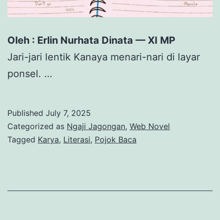
Oleh : Erlin Nurhata Dinata — XI MP
Jari-jari lentik Kanaya menari-nari di layar
ponsel. …
Published
July 7, 2025
Categorized as
Ngaji Jagongan
,
Web Novel
Tagged
Karya
,
Literasi
,
Pojok Baca