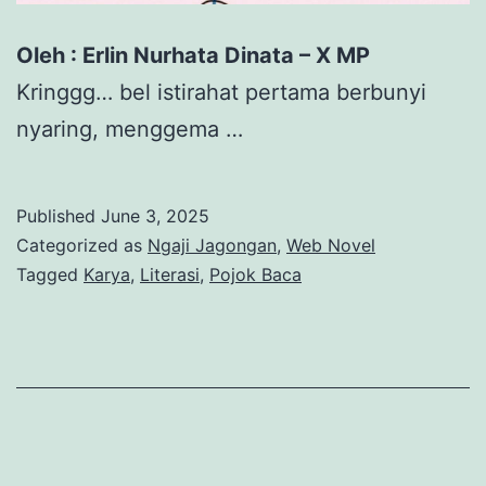
Oleh : Erlin Nurhata Dinata – X MP
Kringgg… bel istirahat pertama berbunyi
nyaring, menggema …
Published
June 3, 2025
Categorized as
Ngaji Jagongan
,
Web Novel
Tagged
Karya
,
Literasi
,
Pojok Baca