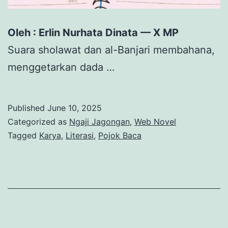
Oleh : Erlin Nurhata Dinata — X MP
Suara sholawat dan al-Banjari membahana,
menggetarkan dada …
Published
June 10, 2025
Categorized as
Ngaji Jagongan
,
Web Novel
Tagged
Karya
,
Literasi
,
Pojok Baca