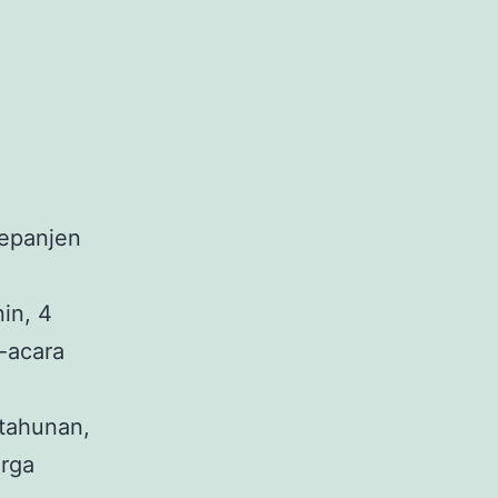
Kepanjen
in, 4
-acara
 tahunan,
arga