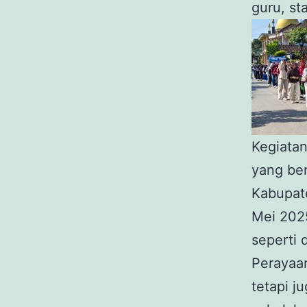
guru, st
Kegiata
yang ber
Kabupat
Mei 202
seperti 
Perayaan
tetapi 