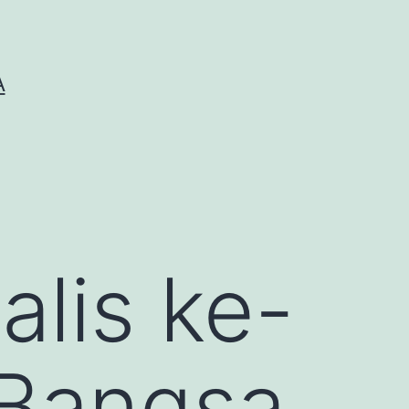
A
lis ke-
 Bangsa