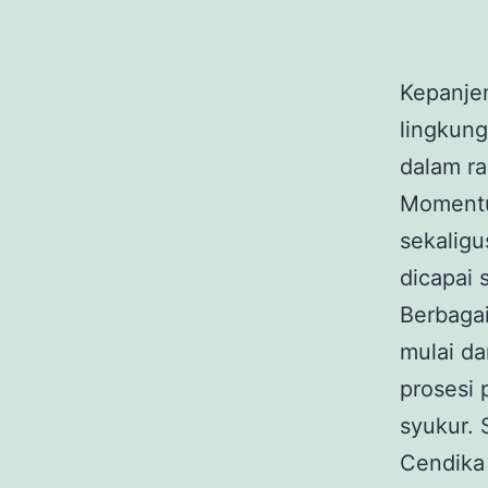
Kepanje
lingkun
dalam ra
Momentum
sekaligu
dicapai 
Berbagai
mulai da
prosesi
syukur. 
Cendika 