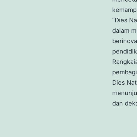
kemampua
“Dies Na
dalam me
berinova
pendidik
Rangkaia
pembagia
Dies Nat
menunjuk
dan dek