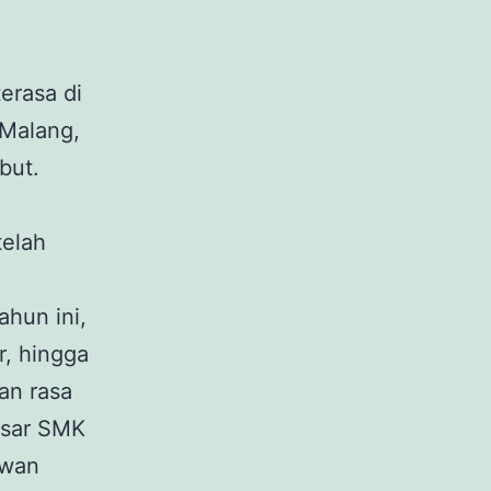
erasa di
Malang,
but.
h
telah
ahun ini,
r, hingga
an rasa
besar SMK
ewan