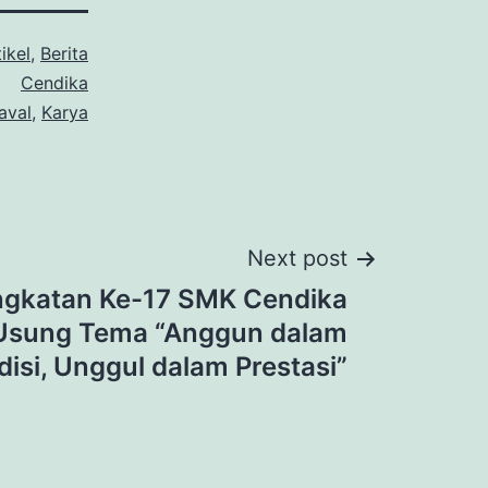
ikel
,
Berita
Cendika
aval
,
Karya
Next post
ngkatan Ke-17 SMK Cendika
Usung Tema “Anggun dalam
disi, Unggul dalam Prestasi”