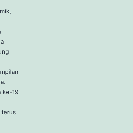
mik,
m
ea
gung
ampilan
a.
 ke-19
 terus