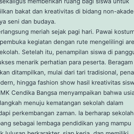
sekaligus memberikan ruang bagi siswa untuk
kan bakat dan kreativitas di bidang non-akade
ya seni dan budaya.
rlangsung meriah sejak pagi hari. Pawai kostu
pembuka kegiatan dengan rute mengelilingi ar
sekolah. Setelah itu, penampilan siswa di pang
kses menarik perhatian para peserta. Beragam
kan ditampilkan, mulai dari tari tradisional, pen
ern, hingga fashion show hasil kreativitas sisw
SMK Cendika Bangsa menyampaikan bahwa usia
 langkah menuju kematangan sekolah dalam
api perkembangan zaman. Ia berharap sekolah
ang sebagai lembaga pendidikan yang mampu
 lulusan berkarakter, siap kerja, dan memiliki