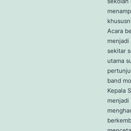
sekolah 
menampil
khususn
Acara be
menjadi 
sekitar 
utama su
pertunju
band mod
Kepala 
menjadi
menghad
berkemb
mencetak